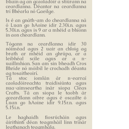
bliain ag an gcaoladóir a stiúrann na
ceardlanna. Déantar na ceardlanna
trí Bhéarla nó Gaeilge
.
Is é an gnáth-am do cheardlanna ná
ó Luan go hAoine idir 2.30i.n. agus
5.30i.n. agus is 9 ar a mhéid a bhíonn
in aon cheardlann.
Tógann na ceardlanna idir 30
nóiméad agus 2 uair an chloig ag
brath ar mhéid an ghrúpa, ar a
leibhéal scile agus ar a n-
uaillmhian. San am sin bheadh Cros
Bhríde nó móibíl le crochadh déanta
ag tosaitheoirí.
Tá stoc iomlán ár n-earraí
caoladóireachta traidisiúnta agus
nua-aimseartha inár siopa Cleas
Crafts. Tá an siopa le taobh ár
gceardlann oibre agus é oscailte ó
Luan go hAoine idir 9.15r.n. agus
5.15i.n.
Le haghaidh fiosrúcháin agus
áirithintí déan teagmháil linn trínár
leathanach teagmhála.