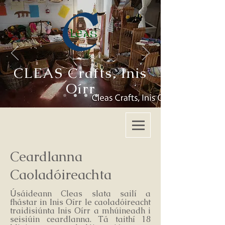
CLEAS Crafts
,
Inis
Oírr
Ceardlanna
Caoladóireachta
Úsáideann Cleas slata sailí a
fhástar in Inis Oírr le caoladóireacht
traidisiúnta Inis Oírr a mhúineadh i
seisiúin ceardlanna. Tá taithí 18