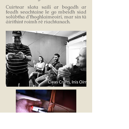
Cuirtear slata sailí ar bogadh ar
feadh seachtaine le go mbeidh siad
solúbtha d’fhoghlaimeoirí, mar sin tá
áirithint roimh ré riachtanach.