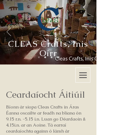
CLEAS Crafts
,
Inis
Oírr
Ceardaíocht Áitiúil
Bíonn ár siopa Cleas Crafts in Áras
Éanna oscailte ar feadh na bliana ón
9.15 r.n. -5.15 i.n. Luan go Déardaoin &
4.15i.n. ar an Aoine. Tá earraí
ceardaíochta againn ó lámh ár