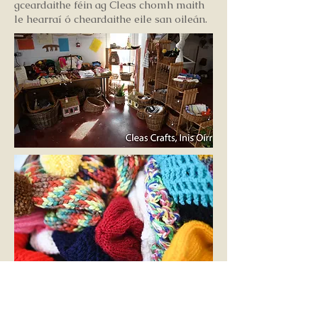
gceardaithe féin ag Cleas chomh maith
le hearraí ó cheardaithe eile san oileán.
Páirtmhaoinithe ag/Part funded by: