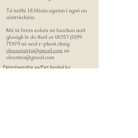
Tá taithí 18 bliain againn i ngnó an
aistriúcháin.
Má tá breis eolais nó luachan uait
glaoigh le do thoil ar
00353 (0)99
75979
nó seol r-phost chuig
cleasaistriu@gmail.com
nó
cleasteo@gmail.com
Páirtmhaoinithe ag/Part funded by:
Copyright/Cóipcheart © 2020.
CLEAS ctr
Company Registration
Number/ Cláruimhir na
Cuideachta 437865.
Registered Address: CLEAS,
INIS OÍRR, OILEAÍN ÁRANN, Co.
na Gaillimhe