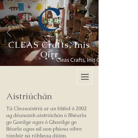
CLEAS Crafts
,
Inis
Oírr
Aistriúchán
Tá Cleasaistriú ar an bhfód ó 2002
ag déanamh aistriúchán ó Bhéarla
go Gaeilge agus ó Ghaeilge go
Béarla agus níl aon phíosa oibre
rómhór ná róbheag dúinn.